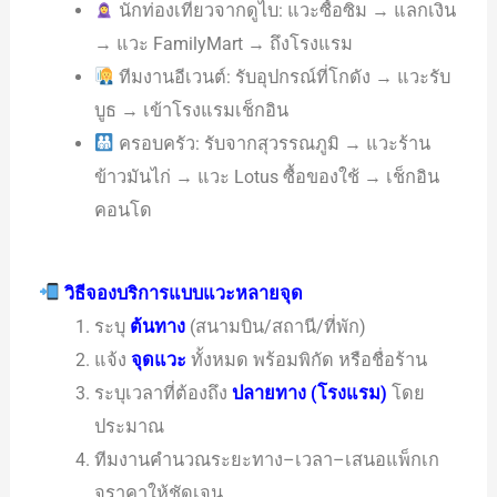
นักท่องเที่ยวจากดูไบ: แวะซื้อซิม → แลกเงิน
→ แวะ FamilyMart → ถึงโรงแรม
ทีมงานอีเวนต์: รับอุปกรณ์ที่โกดัง → แวะรับ
บูธ → เข้าโรงแรมเช็กอิน
ครอบครัว: รับจากสุวรรณภูมิ → แวะร้าน
ข้าวมันไก่ → แวะ Lotus ซื้อของใช้ → เช็กอิน
คอนโด
วิธีจองบริการแบบแวะหลายจุด
ระบุ
ต้นทาง
(สนามบิน/สถานี/ที่พัก)
แจ้ง
จุดแวะ
ทั้งหมด พร้อมพิกัด หรือชื่อร้าน
ระบุเวลาที่ต้องถึง
ปลายทาง (โรงแรม)
โดย
ประมาณ
ทีมงานคำนวณระยะทาง–เวลา–เสนอแพ็กเก
จราคาให้ชัดเจน