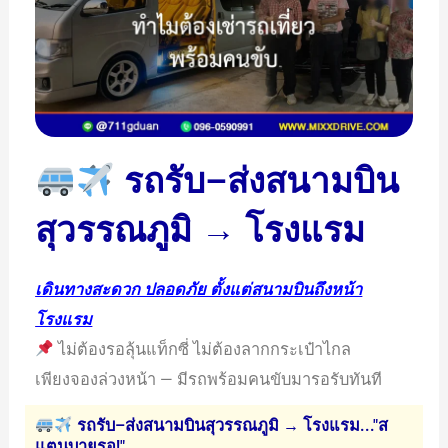
รถรับ–ส่งสนามบิน
สุวรรณภูมิ → โรงแรม
เดินทางสะดวก ปลอดภัย ตั้งแต่สนามบินถึงหน้า
โรงแรม
ไม่ต้องรอลุ้นแท็กซี่ ไม่ต้องลากกระเป๋าไกล
เพียงจองล่วงหน้า — มีรถพร้อมคนขับมารอรับทันที
รถรับ–ส่งสนามบินสุวรรณภูมิ → โรงแรม..."ส
แตนบายรอ!"