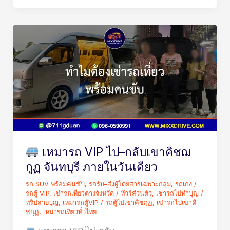
ไง?
เหมา
รถ
VIP
ไป–
กลับ
เขา
คิชฌ
เหมารถ VIP ไป–กลับเขาคิชฌ
กูฏ
กูฏ จันทบุรี ภายในวันเดียว
จันทบุรี
รถ SUV พร้อมคนขับ
,
รถรับ–ส่งผู้โดยสารเฉพาะกลุ่ม
,
รถเก๋ง /
ภายใน
รถตู้ VIP
,
เช่ารถเที่ยวต่างจังหวัด / ทัวร์ส่วนตัว
,
เช่ารถไปทำบุญ /
วัน
ทริปสายบุญ
,
เหมารถตู้VIP
/
รถตู้ไปเขาคิชกุฏ
,
เช่ารถไปเขาคิ
ชกุฏ
,
เหมารถเที่ยวทั่วไทย
เดียว