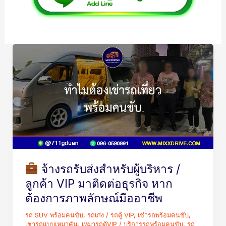
จ้าง
รถ
รับ
ส่ง
สำหรับ
ผู้
บริหาร
จ้างรถรับส่งสำหรับผู้บริหาร /
/
ลูกค้า VIP มาติดต่อธุรกิจ หาก
ลูกค้า
ต้องการภาพลักษณ์มืออาชีพ
VIP
รถ SUV พร้อมคนขับ
,
รถเก๋ง / รถตู้ VIP
,
เช่ารถพร้อมคนขับ
,
มา
เช่ารถแบบเหมาคัน
,
เหมารถตู้VIP
/
บริการรถพร้อมคนขับ
,
รถ