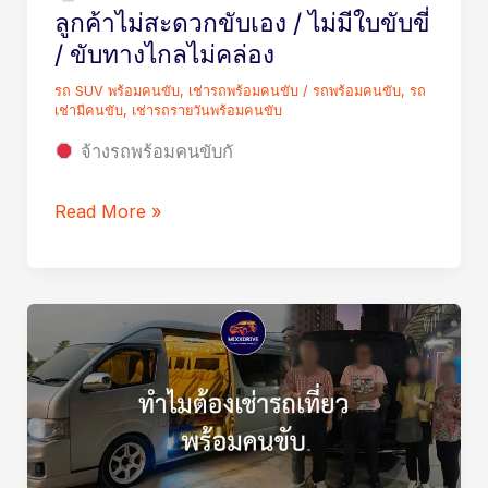
ลูกค้าไม่สะดวกขับเอง / ไม่มีใบขับขี่
ลูกค้า
/ ขับทางไกลไม่คล่อง
ไม่
รถ SUV พร้อมคนขับ
,
เช่ารถพร้อมคนขับ
/
รถพร้อมคนขับ
,
รถ
สะดวก
เช่ามีคนขับ
,
เช่ารถรายวันพร้อมคนขับ
ขับ
จ้างรถพร้อมคนขับกั
เอง
/
Read More »
ไม่มี
ใบ
ขับขี่
/
เช่า
ขับ
รถ
ทาง
รับ
ไกล
ส่ง
ไม่
เดิน