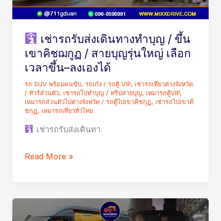
คล่อง
ทาง
ทำบุญ
เช่ารถรับส่งเดินทางทำบุญ / ขึ้น
/
เขาคิชฌกูฏ / สายบุญรุ่นใหญ่ เลือก
ขึ้น
เวลาขึ้น–ลงเองได้
เขา
รถ SUV พร้อมคนขับ
,
รถเก๋ง / รถตู้ VIP
,
เช่ารถเที่ยวต่างจังหวัด
คิชฌ
/ ทัวร์ส่วนตัว
,
เช่ารถไปทำบุญ / ทริปสายบุญ
,
เหมารถตู้VIP
,
กูฏ
เหมารถส่วนตัวไปต่างจังหวัด
/
รถตู้ไปเขาคิชกุฏ
,
เช่ารถไปเขาคิ
ชกุฏ
,
เหมารถเที่ยวทั่วไทย
/
เช่ารถรับส่งเดินทา
สาย
บุญ
Read More »
รุ่น
ใหญ่
เลือก
เวลา
ขึ้น–