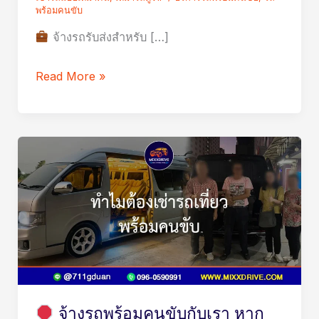
ติดต่อ
พร้อมคนขับ
ธุรกิจ
จ้างรถรับส่งสำหรับ […]
หาก
ต้องการ
Read More »
ภาพ
ลักษณ์
มือ
อาชีพ
จ้าง
รถ
พร้อม
คน
ขับ
กับ
เรา
จ้างรถพร้อมคนขับกับเรา หาก
หาก