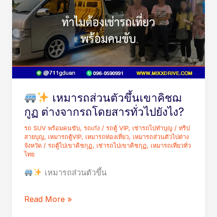
ลง
เหมา
เอง
รถ
ได้
ส่วน
ตัว
ขึ้น
เขา
เหมารถส่วนตัวขึ้นเขาคิชฌ
คิชฌ
กูฏ ต่างจากรถโดยสารทั่วไปยังไง?
กูฏ
รถ SUV พร้อมคนขับ
,
รถเก๋ง / รถตู้ VIP
,
เช่ารถไปทำบุญ / ทริป
ต่าง
สายบุญ
,
เหมารถตู้VIP
,
เหมารถท่องเที่ยว
,
เหมารถส่วนตัวไปต่าง
จาก
จังหวัด
/
รถตู้ไปเขาคิชกุฏ
,
เช่ารถไปเขาคิชกุฏ
,
เหมารถเที่ยวทั่ว
ไทย
รถ
เหมารถส่วนตัวขึ้น
โดยสาร
ทั่วไป
Read More »
ยัง