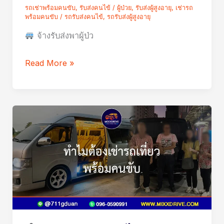
รถเช่าพร้อมคนขับ
,
รับส่งคนไข้ / ผู้ป่วย
,
รับส่งผู้สูงอายุ
,
เช่ารถ
/
พร้อมคนขับ
/
รถรับส่งคนไข้
,
รถรับส่งผู้สูงอายุ
ฟอก
จ้างรับส่งพาผู้ป่ว
ไต
/
Read More »
ทำ
กายภาพ
ไป
โรง
บริการ
พยาบาล
พา
ผู้
สูง
อายุ
ไป
หา