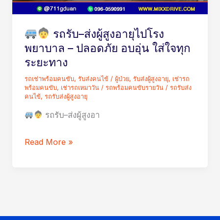
สูง
อายุ
รถรับ–ส่งผู้สูงอายุไปโรง
ไป
พยาบาล – ปลอดภัย อบอุ่น ใส่ใจทุก
โรง
ระยะทาง
พยาบาล
รถเช่าพร้อมคนขับ
,
รับส่งคนไข้ / ผู้ป่วย
,
รับส่งผู้สูงอายุ
,
เช่ารถ
–
พร้อมคนขับ
,
เช่ารถเหมาวัน / รถพร้อมคนขับรายวัน
/
รถรับส่ง
ปลอดภัย
คนไข้
,
รถรับส่งผู้สูงอายุ
อบอุ่น
รถรับ–ส่งผู้สูงอา
ใส่ใจ
ทุก
Read More »
ระยะ
ทาง