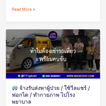
เหมือน
Read More »
มี
ลูก
หลาน
ไป
จ้าง
ด้วย
รับ
ส่ง
พา
ผู้
ป่วย
/
จ้างรับส่งพาผู้ป่วย / ใช้วีลแชร์ /
ใช้
ฟอกไต / ทำกายภาพ ไปโรง
วีล
พยาบาล
แชร์