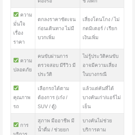
ต้องรอ
ช่วงดึก
ความ
ตกลงราคาชัดเจน
เสี่ยงโดนโกง / ไม่
มั่นใจ
ก่อนเดินทาง ไม่มี
กดมิเตอร์ / เรียก
เรื่อง
บวกเพิ่ม
เงินเพิ่ม
ราคา
คนขับผ่านการ
ไม่รู้ประวัติคนขับ
ความ
ตรวจสอบ มีรีวิว มี
อาจมีความเสี่ยง
ปลอดภัย
ประวัติ
ในบางกรณี
เลือกรถได้ตาม
แล้วแต่คันที่ได้
คุณภาพ
ต้องการ (เก๋ง /
บางคันเก่า/แอร์ไม่
รถ
SUV / ตู้)
เย็น
สุภาพ มืออาชีพ มี
บางคันไม่ช่วย
การ
น้ำดื่ม / ช่วยยก
บริการตาม
บริการ