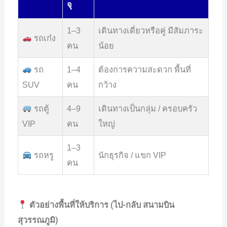
จุ
1–3
เดินทางเดี่ยวหรือคู่ มีสัมภาระ
รถเก๋ง
คน
น้อย
รถ
1–4
ต้องการความสะดวก พื้นที่
SUV
คน
กว้าง
รถตู้
4–9
เดินทางเป็นกลุ่ม / ครอบครัว
VIP
คน
ใหญ่
1–3
รถหรู
นักธุรกิจ / แขก VIP
คน
ตัวอย่างพื้นที่ให้บริการ (ไป-กลับ สนามบิน
สุวรรณภูมิ)