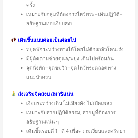
ครั้ง
เหมาะกับกลุ่มที่ต้องการไหว้พระ–เดินปฏิบัติ–
อธิษฐานแบบเงียบสงบ
เดินขึ้นแบบค่อยเป็นค่อยไป
หยุดพักระหว่างทางได้โดยไม่ต้องกลัวโดนเร่ง
มีผู้ติดตามช่วยดูแล/พยุง เดินไปพร้อมกัน
จุดนั่งพัก–จุดชมวิว–จุดไหว้พระตลอดทาง
แนะนำครบ
ส่งเสริมจิตสงบ สมาธิแน่น
เงียบระหว่างเดิน ไม่เสียงดัง ไม่เปิดเพลง
เหมาะกับสายปฏิบัติธรรม, สายมูที่ต้องการ
อธิษฐานแน่น ๆ
เดินขึ้นรอบตี 1–ตี 4 เพื่อความเงียบและศรัทธา