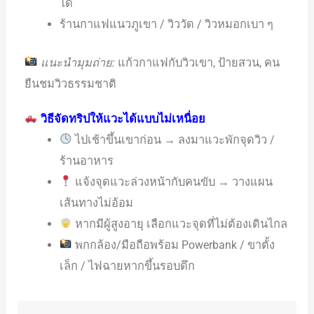
ได้
ร้านกาแฟแนวภูเขา / วิววัด / วิวหมอกเบา ๆ
แนะนำมุมถ่าย:
แก้วกาแฟกับวิวเขา, ป้ายสวน, คน
ยืนชมวิวธรรมชาติ
วิธีจัดทริปให้แวะได้แบบไม่เหนื่อย
ไปเช้าขึ้นเขาก่อน → ลงมาแวะพักจุดวิว /
ร้านอาหาร
แจ้งจุดแวะล่วงหน้ากับคนขับ → วางแผน
เส้นทางไม่อ้อม
หากมีผู้สูงอายุ เลือกแวะจุดที่ไม่ต้องเดินไกล
พกกล้อง/มือถือพร้อม Powerbank / ขาตั้ง
เล็ก / ไฟฉายหากขึ้นรอบดึก