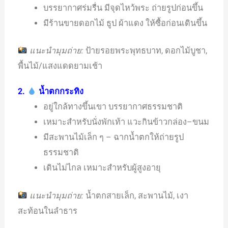
บรรยากาศร่มรื่น มีจุดไหว้พระ ถ่ายรูปก่อนขึ้น
มีร้านขายดอกไม้ ธูป ผ้าแดง ให้ซื้อก่อนเดินขึ้น
แนะนำมุมถ่าย:
ป้ายรอยพระพุทธบาท, ดอกไม้บูชา,
พื้นไม้/แสงแดดยามเช้า
2.
น้ำตกกระทิง
อยู่ใกล้ทางขึ้นเขา บรรยากาศธรรมชาติ
เหมาะสำหรับนั่งพักเท้า แวะกินข้าวกล่อง–ขนม
มีสะพานไม้เล็ก ๆ – ฉากน้ำตกให้ถ่ายรูป
ธรรมชาติ
เดินไม่ไกล เหมาะสำหรับผู้สูงอายุ
แนะนำมุมถ่าย:
น้ำตกสายเล็ก, สะพานไม้, เงา
สะท้อนในลำธาร