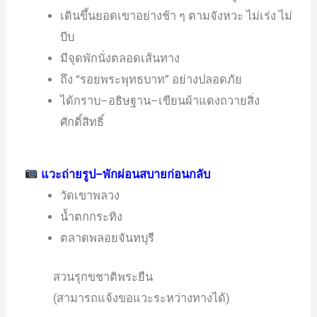
เดินขึ้นยอดเขาอย่างช้า ๆ ตามจังหวะ ไม่เร่ง ไม่
บีบ
มีจุดพักนั่งตลอดเส้นทาง
ถึง “รอยพระพุทธบาท” อย่างปลอดภัย
ได้กราบ–อธิษฐาน–เขียนผ้าแดงถวายสิ่ง
ศักดิ์สิทธิ์
แวะถ่ายรูป–พักผ่อนสบายก่อนกลับ
วัดเขาพลวง
น้ำตกกระทิง
ตลาดพลอยจันทบุรี
สวนรุกขชาติพระยืน
(สามารถแจ้งขอแวะระหว่างทางได้)