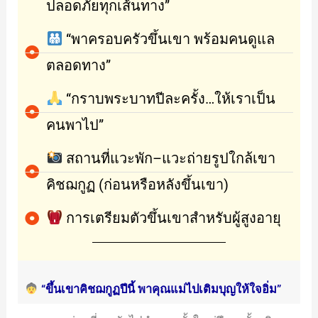
ปลอดภัยทุกเส้นทาง”
“พาครอบครัวขึ้นเขา พร้อมคนดูแล
ตลอดทาง”
“กราบพระบาทปีละครั้ง…ให้เราเป็น
คนพาไป”
สถานที่แวะพัก–แวะถ่ายรูปใกล้เขา
คิชฌกูฏ (ก่อนหรือหลังขึ้นเขา)
การเตรียมตัวขึ้นเขาสำหรับผู้สูงอายุ
“ขึ้นเขาคิชฌกูฏปีนี้ พาคุณแม่ไปเติมบุญให้ใจอิ่ม”