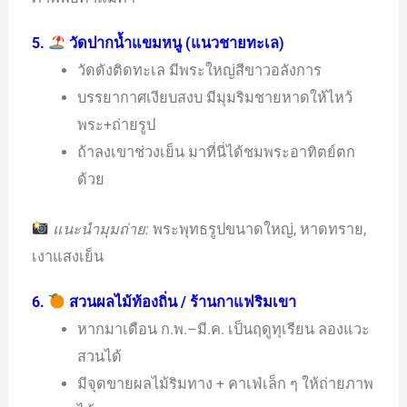
5.
วัดปากน้ำแขมหนู (แนวชายทะเล)
วัดดังติดทะเล มีพระใหญ่สีขาวอลังการ
บรรยากาศเงียบสงบ มีมุมริมชายหาดให้ไหว้
พระ+ถ่ายรูป
ถ้าลงเขาช่วงเย็น มาที่นี่ได้ชมพระอาทิตย์ตก
ด้วย
แนะนำมุมถ่าย:
พระพุทธรูปขนาดใหญ่, หาดทราย,
เงาแสงเย็น
6.
สวนผลไม้ท้องถิ่น / ร้านกาแฟริมเขา
หากมาเดือน ก.พ.–มี.ค. เป็นฤดูทุเรียน ลองแวะ
สวนได้
มีจุดขายผลไม้ริมทาง + คาเฟ่เล็ก ๆ ให้ถ่ายภาพ